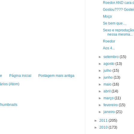
Roedor AND cara 
Gostou???? Gostei
Moço
Se bem que....
Sexo e reprodução
nessa mesma...
Roedor
Aos 4...
►
setembro
(15)
►
agosto
(13)
►
julho
(15)
te
Página inicial
Postagem mais antiga
►
junho
(13)
ários (Atom)
►
maio
(16)
►
abril
(14)
►
março
(11)
►
fevereiro
(15)
►
janeiro
(21)
►
2011
(205)
►
2010
(173)