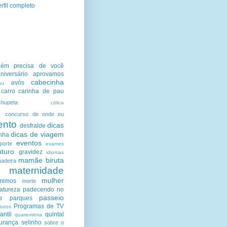
rfil completo
uém precisa de você
niversário
aprovamos
cabecinha
avós
au
carro
carinha de pau
chupeta
cólica
o
concurso
de onde eu
ento
dicas
desfralde
dicas de viagem
nha
eventos
porte
exames
uturo
gravidez
idiomas
mamãe biruta
adeira
maternidade
mulher
mimos
morte
atureza
padecendo no
o
passeio
parques
Programas de TV
turos
antil
quintal
quarentena
urança
selinho
sobre o