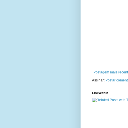
Postagem mais recen
Assinar:
Postar coment
LinkWithin