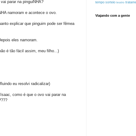
 vai parar na pinguiNHA?
tempo
sorteio
tratam
teatro
iNHA namoram e acontece o ovo.
Viajando com a gente
uanto explicar que pinguim pode ser fêmea
Depois eles namoram.
o é tão fácil assim, meu filho...)
fluindo eu resolvi radicalizar)
 Isaac, como é que o ovo vai parar na
A????