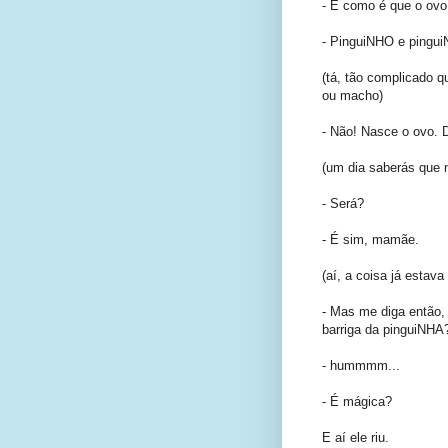
- E como é que o ovo
- PinguiNHO e pingu
(tá, tão complicado q
ou macho)
- Não! Nasce o ovo. 
(um dia saberás que nã
- Será?
- É sim, mamãe.
(aí, a coisa já estava 
- Mas me diga então,
barriga da pinguiNH
- hummmm...
- É mágica?
E aí ele riu.