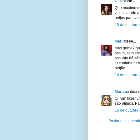
Celi
disse...
Que máximo ess
visualizando a
beijos para vo
10 de outubro
Mari
disse...
mas gente? qu
assim, sem ele
assunto há séc
tu é minha her
beijão!
10 de outubro
Mariana
disse.
Oi, vim fazer 
são ótimos. Pa
16 de outubro
Postar um coment