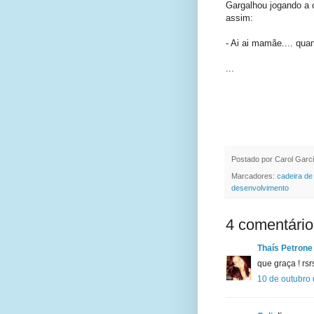
Gargalhou jogando a 
assim:
- Ai ai mamãe.... quan
...
Postado por
Carol Garc
Marcadores:
cadeira de
desenvolvimento
4 comentário
Thaís Petrone
que graça ! rsr
10 de outubro