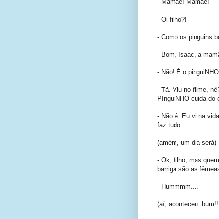
- Mamãe! Mamãe!
- Oi filho?!
- Como os pinguins 
- Bom, Isaac, a mamã
- Não! É o pinguiNHO
- Tá. Viu no filme, né
PInguiNHO cuida do o
- Não é. Eu vi na vi
faz tudo.
(amém, um dia será)
- Ok, filho, mas que
barriga são as fêmeas
- Hummmm....
(aí, aconteceu. bum!!!