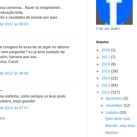
a conversa... fiquei só imaginando...
 situação toda.
cês e saudades de passar por aqui.
 de 2012 às 08:03
Criar seu atalho
Arquivo
e coragem foi essa de se jogar no abismo
►
2020
(1)
 nem perguntar? eu já teria mudado de
ulos, banana que sou...
►
2017
(7)
oína, Carol!
►
2016
(9)
►
2015
(39)
 de 2012 às 08:06
►
2014
(22)
►
2013
(64)
..
▼
2012
(157)
uma visitinha, como sempre os teus posts
►
dezembro
(2)
rabéns, beijo grande!
►
novembro
(12)
 de 2012 às 07:57
▼
outubro
(10)
ário
Quer dizer que...
Mamãe, veja bem..
Maduro