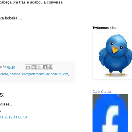
cabeça pra trás e acabou a conversa
ta bobeira....
Twittemos nós!
ia
às
06:18
 carro
,
causos
,
comportamento
,
de onde eu vim
,
Carol Garcia
s:
disse...
s
 de 2012 às 06:54