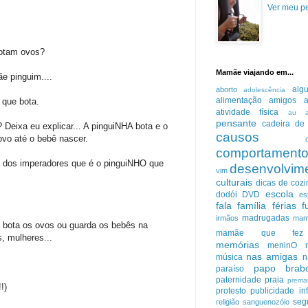
Ver meu pe
botam ovos?
Mamãe viajando em...
e pinguim....
alg
aborto
adolescência
alimentação
amigos
a
 que bota.
atividade física
au 
pensante
cadeira de 
? Deixa eu explicar... A pinguiNHA bota e o
causos
vo até o bebê nascer.
comportament
da dos imperadores que é o pinguiNHO que
desenvolvim
vim
culturais
dicas de cozi
escola
dodói
DVD
es
fala
família
férias
f
madrugadas
irmãos
mam
m bota os ovos ou guarda os bebês na
mamãe que fez
, mulheres...
memórias
meninO
nas amigas
música
n
papo brab
paraíso
paternidade
praia
prema
!)
protesto
publicidade inf
seg
religião
sanguenozóio